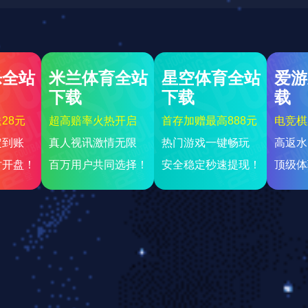
的命运。这场比赛不仅是两支球队实力的较量，更是心理素质与
关键球员表现、战术分析以及赛后影响，以期全方位呈现这一令
火队与波士顿凯尔特人队之间展开了一场激烈的东部决赛。当时两
过关斩将。然而，热火作为黑马球队，依靠经验丰富的明星球员
胜两场，进入决定生死的一役。热火若想晋级总决赛，就必须在
充满期待，各种分析与预测层出不穷，为这场大战增添了更多悬
也为比赛增添了戏剧性。凯尔特人在过去拥有辉煌历史，而热火
场比赛不仅是技术上的较量，更是心理上的博弈，让每一位球迷