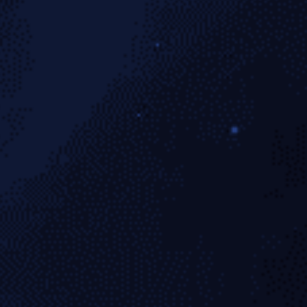
梅西状态回暖迎世界杯38
与未来机遇进...
梅西，这位足球界的传奇人物，
2026-07-09