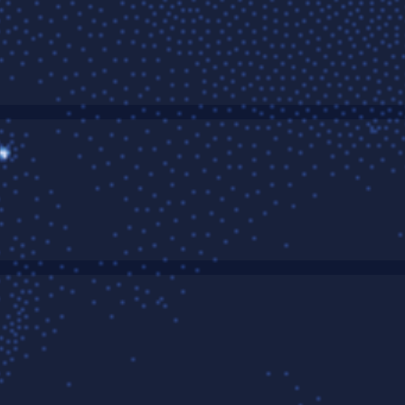
成功避免东决被翻盘的经典战役回顾
凯尔特人队在东部决赛中的一场经典战役中上演了惊心动魄的逆