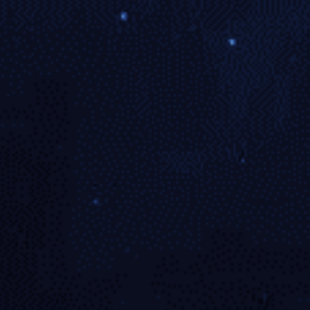
自2020年以来欧冠决赛晋级次数统计巴黎
自2020年以来，欧洲冠军联赛（欧冠）成为了全球足
2026-07-07
海港重返2013年德比实力回顾输球也算不
本文主要回顾了2013年海港德比的实力表现，通过对