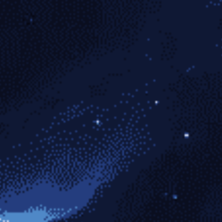
随着时间推移，这段经典记忆仍将在篮球
新篇章！
上一篇：
自2020年以来欧冠决赛晋级次数统…
延伸阅读