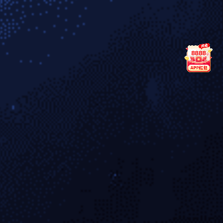
样的精彩赛事，以继续书写属于篮球运动的
下一篇：
梅西状态回暖迎世界杯38岁老将近