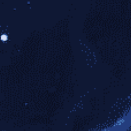
选择加强外围投射，通过快速传导和配合创造空位机会，使得他
让观众大呼过瘾，也真正展示出了现代篮球所需具备的新理念。
言，无疑是一剂强心针，让他们重燃夺冠信心。而对于波士顿凯
握主动权，却未能最终把握住机会，这无疑给未来的发展留下了
模式的新思考。一方面证明了超级明星的重要性；另一方面也强
锋中吸取经验，提高自身竞技水平，以应对未来更为严峻的挑战
更是篮球体育精神的一次完美体现。双方选手顽强拼搏、不言放
未来的发展铺平道路。
迈阿密热火队卓越实力，也让我们看到了波士顿凯尔特人所需面
是提醒所有参与者，无论是在体育竞技还是生活工作中，坚持不