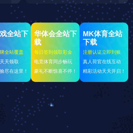
战术执行的对决。本文将从四个方面对这一
人难忘的篮球盛宴。
支球队均有着出色的常规赛表现，尤其是凯尔
和顽强拼搏的精神，也成为了不可小觑的对
客场找到制胜之道，而凯尔特人则希望借助
念。
近年来迎来了属于自己的黄金时代，这样的
都倍感兴奋。