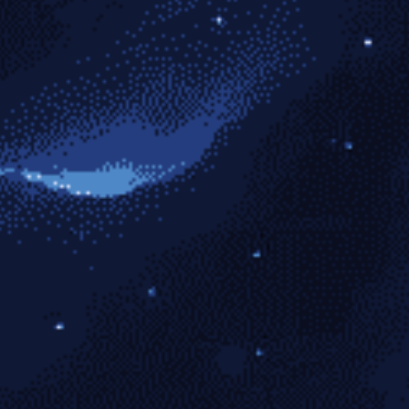
专为体
极速推
从比分变动到红黄牌事件，乐竞体育(中国)官方
网站-LEJINGSPORTS都能第一时间知晓。
高清直
提供清晰流畅的视频与图文直播，满足不同场景
观赛需求。