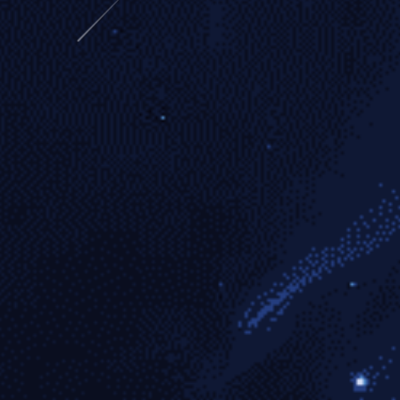
关键词高亮检索功能上线，搜索更便捷。
提升老旧设备兼容性，视觉显示更统一。
2024 年
2023 年