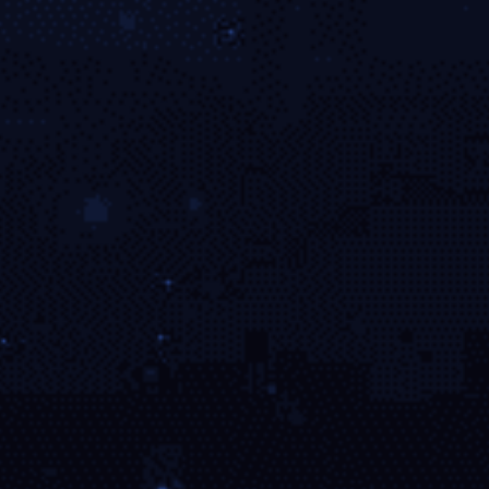
数据加密安全合规奖
平台系统符合国际加密标准，连续通过多轮安全审
查。
联系我们
快速导航
沙市雨花区劳动东路500号
App下载
关于我们
pport@mcshr.com
隐私政策
用户协议
网站地图