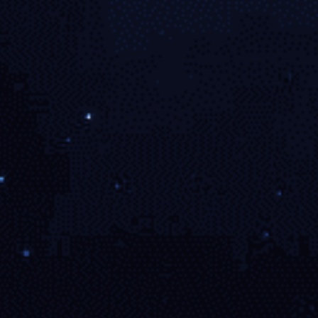
2022 年度金牌平台
以综合服务表现获东南亚行业组织高度认可。
乐竞体育
乐竞体育官方网站【KY1.AC】官网认
长
证:手机版、app下载、登录入口、官
su
方网站、网页版、平台、网址、地
址、注册、娱乐，乐竞体育(中国)官方
网站欢迎大家选择真正的官方通道，
同时我们提供全天候7x24小时在线服
务，第一时间处理各类问题，正规集
团平台有保障，欢迎体验！