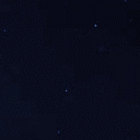
与用户信任。