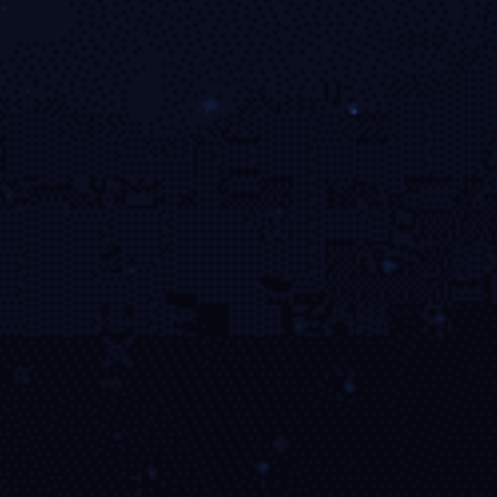
行业推荐品牌
乐竞体育(中国)官方网站-LEJINGSPORTS 曾被多家
行业媒体列入年度推荐名单。
推荐平台