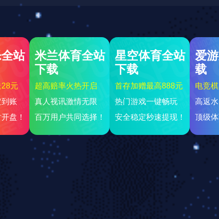
备共享。
为自动适配内容。
手效率。
JINGSPORTS用户常用系统设置。